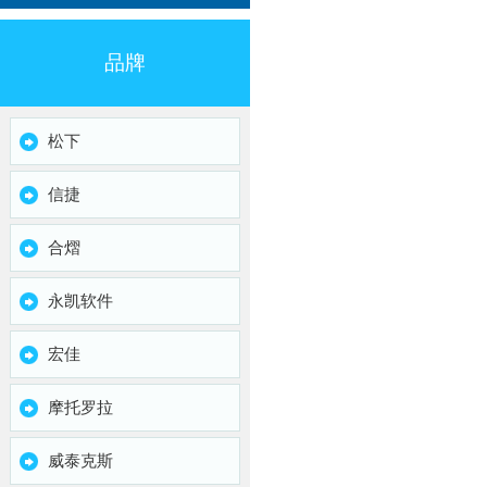
品牌
松下
信捷
合熠
永凯软件
宏佳
摩托罗拉
威泰克斯