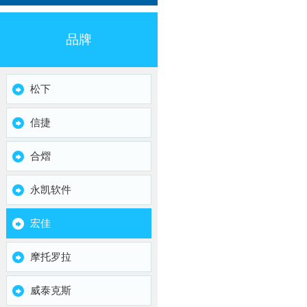
品牌
松下
信捷
合熠
永凯软件
宏佳
摩托罗拉
威泰克斯