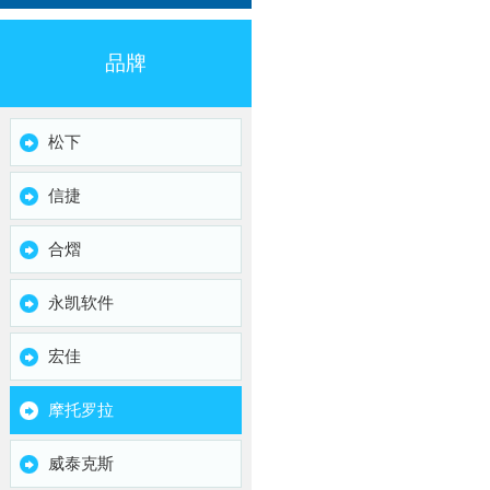
品牌
松下
信捷
合熠
永凯软件
宏佳
摩托罗拉
威泰克斯