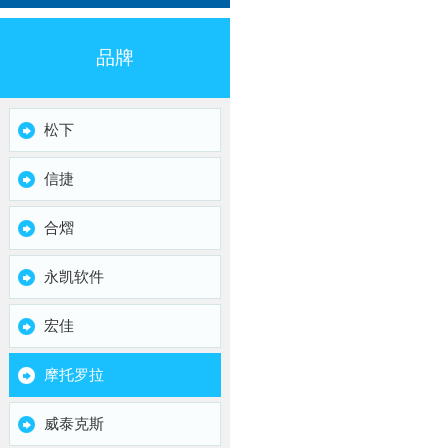
品牌
松下
信捷
合熠
永凯软件
宏佳
摩托罗拉
威泰克斯