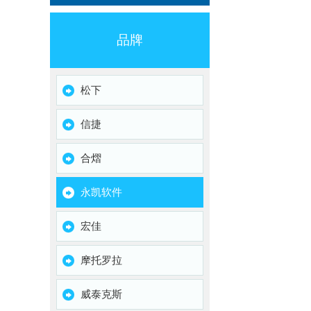
品牌
松下
信捷
合熠
永凯软件
宏佳
摩托罗拉
威泰克斯