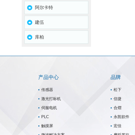
阿尔卡特
建伍
库柏
产品中心
品牌
传感器
松下
激光打标机
信捷
伺服电机
合熠
PLC
永凯软件
触摸屏
宏佳
微波解决方案
摩托罗拉