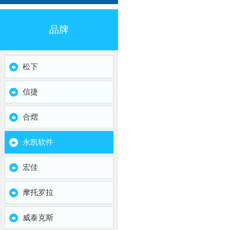
品牌
松下
信捷
合熠
永凯软件
宏佳
摩托罗拉
威泰克斯