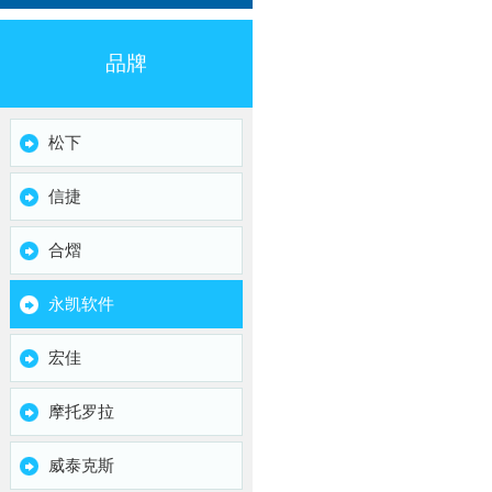
品牌
松下
信捷
合熠
永凯软件
宏佳
摩托罗拉
威泰克斯